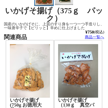
いかげそ揚げ（375ｇ パッ
ク）
国産のいかのげそに、上質のすり身を一つ一つ手造りし、
一味唐辛子で【ピリッと】辛めに仕上げました
¥750
(税込)
関連商品
商品一覧へ
いかげそ揚げ
いかげそ揚げ
（130ｇ 真空パ
(750g お徳用大