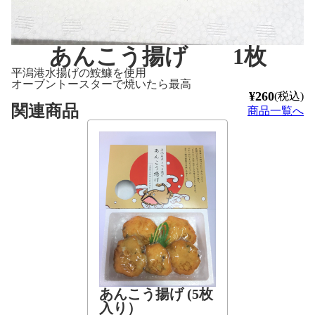
あんこう揚げ 1枚
平潟港水揚げの鮟鱇を使用

オーブントースターで焼いたら最高
¥260
(税込)
関連商品
商品一覧へ
あんこう揚げ (5枚
入り）